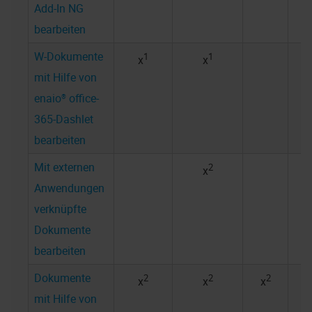
Add-In NG
bearbeiten
W-Dokumente
1
1
x
x
mit Hilfe von
enaio® office-
365-Dashlet
bearbeiten
Mit externen
2
x
Anwendungen
verknüpfte
Dokumente
bearbeiten
Dokumente
2
2
2
x
x
x
mit Hilfe von