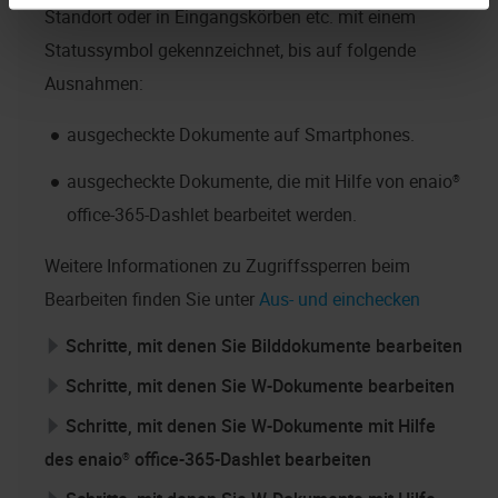
Standort oder in Eingangskörben etc. mit einem
Statussymbol gekennzeichnet, bis auf folgende
Ausnahmen:
ausgecheckte Dokumente auf Smartphones.
ausgecheckte Dokumente, die mit Hilfe von
enaio®
office-365-Dashlet
bearbeitet werden.
Weitere Informationen zu Zugriffssperren beim
Bearbeiten finden Sie unter
Aus- und einchecken
Schritte, mit denen Sie Bilddokumente bearbeiten
Schritte, mit denen Sie W-Dokumente bearbeiten
Schritte, mit denen Sie W-Dokumente mit Hilfe
des
enaio® office-365-Dashlet
bearbeiten