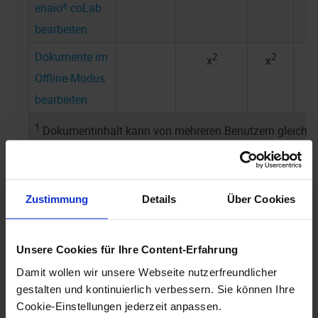
enaio® coLab
bearbeiten
Dokumente im
2
2
x
x
Offline-Modus
bearbeiten
1
Dokumentinhalt kann von mehreren Benutzern gleichze
bearbeitet werden.
2
Dokumente werden beim Bearbeiten nicht ausgecheckt
Zustimmung
Details
Über Cookies
Im Allgemeinen folgen alle Bearbeitungsprozeduren
dem Prinzip: Dokumentdatei aus
enaio®
in das lokale
Unsere Cookies für Ihre Content-Erfahrung
Betriebssystem bzw. in die Cloud laden, in der
Damit wollen wir unsere Webseite nutzerfreundlicher
entsprechenden Anwendung bearbeiten, speichern
gestalten und kontinuierlich verbessern. Sie können Ihre
Cookie-Einstellungen jederzeit anpassen.
und abschließend wieder in das
enaio®
-