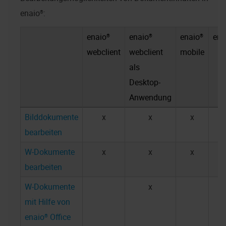
enaio®
:
enaio®
enaio®
enaio®
ena
webclient
webclient
mobile
als
Desktop-
Anwendung
Bilddokumente
x
x
x
bearbeiten
W-Dokumente
x
x
x
bearbeiten
W-Dokumente
x
mit Hilfe von
enaio® Office