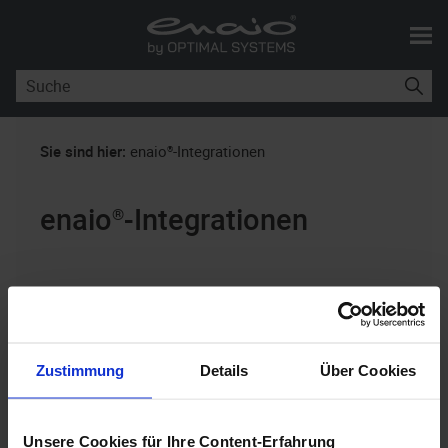
Skip To Main Content
Sie sind hier:
enaio®-Integrationen
enaio®
-Integrationen
Softwaredokumention für
Benutzer
Zustimmung
Details
Über Cookies
enaio®
11.10
Als umfassendes Content-Management-, Business-
Unsere Cookies für Ihre Content-Erfahrung