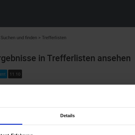
Zu Hauptinhalt springen
Suchen und finden
>
Trefferlisten
gebnisse in Trefferlisten ansehen
ent
11.10
 einer Suchanfrage wird in Form einer Trefferliste angezeigt. Tre
en zu den Objekteigenschaften und zu den Indexdaten der gefu
Aussehen und die Anzeige der Inhalte Ihren individuellen Wüns
Details
listen-Ansichten