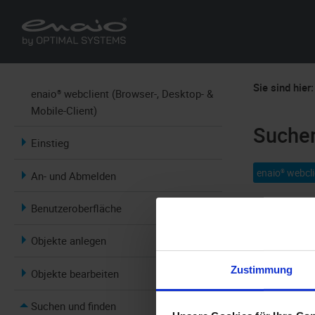
Sie sind hier:
enaio® webclient (Browser-, Desktop- &
Mobile-Client)
Sucher
Einstieg
enaio® webcli
An- und Abmelden
Benutzeroberfläche
Das Ergebnis
Information
Objekte anlegen
können das 
Zustimmung
Objekte bearbeiten
Treffer
Suchen und finden