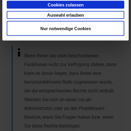
Cookies zulassen
Sie können Aufgaben nach der Erstellung in der
Auswahl erlauben
Aufgabenansicht bearbeiten und z. B. nachträglich
Nur notwendige Cookies
Fälligkeiten oder Zuweisungen vergeben bzw. ändern
(siehe
Aufgaben bearbeiten
).
Wenn Ihnen die oben beschriebenen
Funktionen nicht zur Verfügung stehen, dann
kann es daran liegen, dass Ihnen eine
benutzerdefinierte Rolle zugewiesen wurde,
die die entsprechenden Rechte nicht enthält.
Wenden Sie sich an einen
coLab
-
Administrator oder an den Projektraum-
Besitzer, wenn Sie Fragen haben bzw. wenn
Sie diese Rechte benötigen.