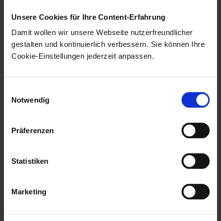
Unsere Cookies für Ihre Content-Erfahrung
Bevor Sie eine Aufgabe anlegen können, müssen Sie
Damit wollen wir unsere Webseite nutzerfreundlicher
eine Aufgabengruppe erstellen (siehe
gestalten und kontinuierlich verbessern. Sie können Ihre
Aufgabengruppen erstellen
).
Cookie-Einstellungen jederzeit anpassen.
Es kann sein, dass die Aufgabenansicht
und der Aufgabenbereich auf der
Einwilligungsauswahl
Notwendig
Projekt-Übersichtseite in den
Einstellungen von
enaio® coLab
ausgeblendet wurden (siehe
Präferenzen
Einstellungsbereich Allgemein
).
Statistiken
Schritte, mit denen Sie einfache Textaufgaben in
der Aufgabenansicht erstellen
Marketing
Schritte, mit denen Sie Aufgaben mit Datei-Link
in der Dateienansicht erstellen