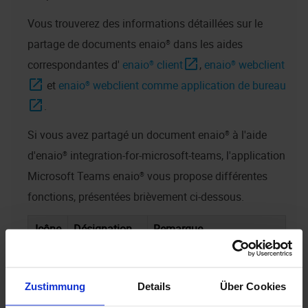
Vous trouverez des informations détaillées sur le
partage de documents
enaio®
dans les aides
correspondantes d'
enaio® client
,
enaio® webclient
et
enaio® webclient comme application de bureau
.
Si vous avez partagé un document
enaio®
à l'aide
d'
enaio® integration-for-microsoft-teams
, l'application
Microsoft Teams
enaio®
vous propose différentes
fonctions, présentées brièvement ci-dessous.
Icône
Désignation
Remarque
Afficher le
Affiche l'aperçu du
contenu
contenu de la zone
Zustimmung
Details
Über Cookies
d'aperçu. Cliquez sur cette