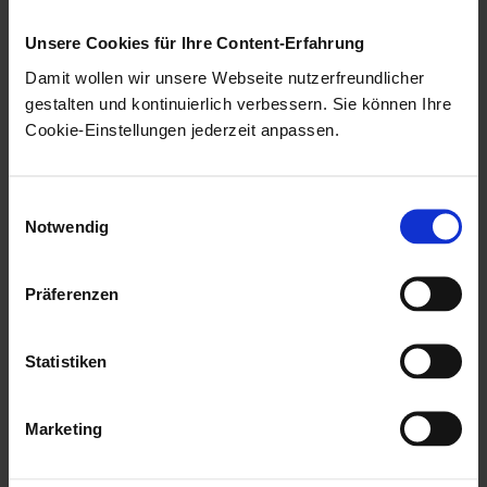
fonction si vous
Unsere Cookies für Ihre Content-Erfahrung
souhaitez passer de
Damit wollen wir unsere Webseite nutzerfreundlicher
l'aperçu des détails à
gestalten und kontinuierlich verbessern. Sie können Ihre
l'aperçu du contenu.
Cookie-Einstellungen jederzeit anpassen.
Télécharger
Télécharge le document
le contenu
enaio®
dans votre
Einwilligungsauswahl
système de fichier local.
Notwendig
Modifier le
Ouvre le document
enaio®
Präferenzen
contenu
avec l'application
associée à ce type de
fichier dans Windows (par
Statistiken
exemple Microsoft Word
pour les fichiers
).
Marketing
*.docx
Les modifications que