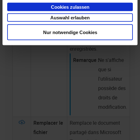
vous apportez au
Cookies zulassen
document et que vous
Auswahl erlauben
enregistrez sont
transmises à
enaio®
et y
Nur notwendige Cookies
sont également
enregistrées.
Ne s'affiche
que si
l'utilisateur
possède des
droits de
modification.
Remplacer le
Remplace le document
fichier
partagé dans Microsoft