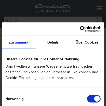
Skip To Main Content
Sie sind hier:
Dienste
>
Anzeigedienste und -Komponenten
Zustimmung
Details
Über Cookies
Anzeigedienste und -
Unsere Cookies für Ihre Content-Erfahrung
Komponenten
Damit wollen wir unsere Webseite nutzerfreundlicher
gestalten und kontinuierlich verbessern. Sie können Ihre
enaio®
10.10
Cookie-Einstellungen jederzeit anpassen.
Anzeigedienste und -Komponenten dienen zur
Einwilligungsauswahl
flexiblen Anzeige von Dokumenten und Dokument-
Notwendig
sowie Indexdaten. Die Komponenten sind