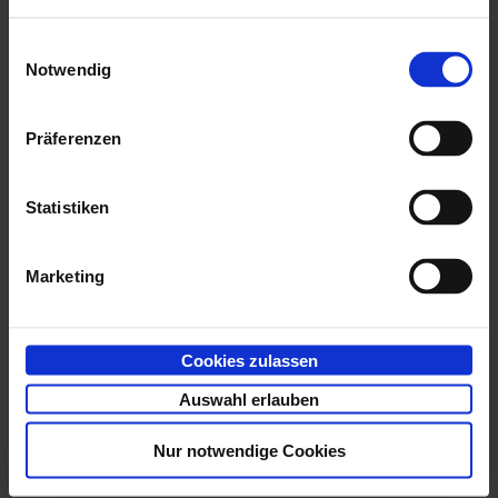
Im Einstellungsbereich stehen Ihnen folgende
Einwilligungsauswahl
Einladungen
-Verwaltungsfunktionen zur Verfügung:
Notwendig
Teilnehmer einladen
Präferenzen
Diese Funktion ermöglicht externen Partnern und
coLab
-Benutzern den Zugang zu dem Projekt, in
Statistiken
dem die Einladung ausgesprochen wurde. Klicken
Sie dazu im Einstellungsbereich
Einladungen
Marketing
auf die
Plus-Schaltfläche 'Teilnehmer einladen'
. Füllen Sie das sich daraufhin öffnende
Einladungsformular aus und versenden Sie es.
Cookies zulassen
Eine ausführliche Beschreibung zu Einladungen
Auswahl erlauben
finden Sie in
Projektmitglieder einladen
Nur notwendige Cookies
Widerrufen