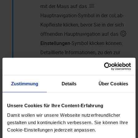
mit der Maus auf das
Hauptnavigation-Symbol in der
coLab
-
Kopfleiste klicken, bevor Sie in der sich
öffnenden Hauptnavigation auf das
Einstellungen
-Symbol klicken können.
Detaillierte Informationen, zu den zur
Verfügung stehenden Menütypen, finden
Sie unter
Benutzeroberfläche anpassen
.
Zustimmung
Details
Über Cookies
Der Einstellungsbereich
Einladungen
enthält eine
Tabelle der versandten Einladungen. Dieser Tabelle
Unsere Cookies für Ihre Content-Erfahrung
können Sie die Versand-E-Mail-Adressen, die
vorgesehenen Mitgliedsrollen, die Erstellungs- und die
Damit wollen wir unsere Webseite nutzerfreundlicher
gestalten und kontinuierlich verbessern. Sie können Ihre
Ablaufdaten sowie die Gültigkeitsstatus der
Cookie-Einstellungen jederzeit anpassen.
Einladungen entnehmen.