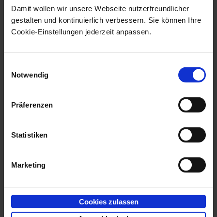
Damit wollen wir unsere Webseite nutzerfreundlicher
Voraussetzung für die Installation sind folgende
gestalten und kontinuierlich verbessern. Sie können Ihre
Cookie-Einstellungen jederzeit anpassen.
Komponenten:
Microsoft Visual C++ 2015-2019 Redistributable
Einwilligungsauswahl
Installationen finden Sie im Verzeichnis
Notwendig
\Prerequisites\Microsoft Visual C++ 2015-
, abhängig vom
Präferenzen
2019 Redistributable
Betriebssystem.
Statistiken
enaio_server_communication
Installationen finden Sie im Verzeichnis
Marketing
für
\Prerequisites\Server-Communication-Ansi
Ansi-Installationen bzw.
Server-Communication-
Cookies zulassen
für Unicode-Installationen.
Unicode