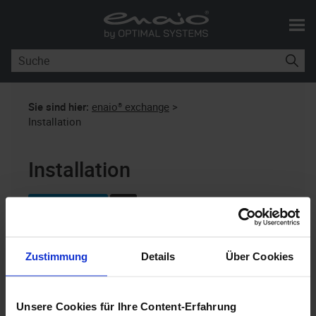
Skip To Main Content
Sie sind hier:
enaio® exchange
>
Installation
Installation
enaio® exchange
11.0
enaio® exchange
wird über das MSI-Paket
Zustimmung
Details
Über Cookies
aus dem Verzeichnis
enaio_exchange.msi
installiert. Wählen Sie die
\Backend\Exchange
Unsere Cookies für Ihre Content-Erfahrung
Version, die Ihrer Exchange-Installation entspricht.