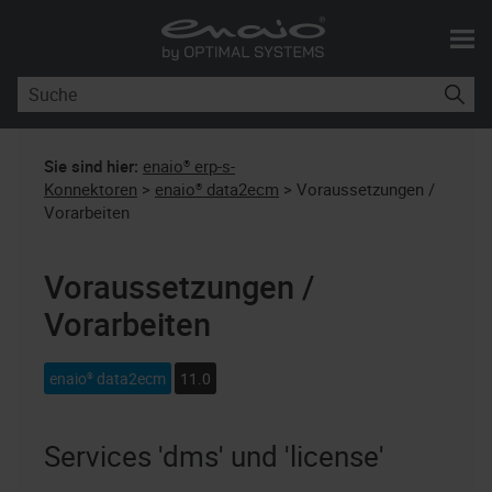
Skip To Main Content
Sie sind hier:
enaio® erp-s-
Konnektoren
>
enaio® data2ecm
>
Voraussetzungen /
Vorarbeiten
Voraussetzungen /
Vorarbeiten
enaio® data2ecm
11.0
Services 'dms' und 'license'