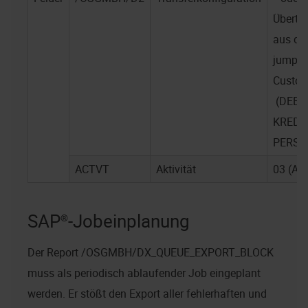
Übertr
aus d
jump2
Custom
(DEBI
KREDI
PERSO
ACTVT
Aktivität
03 (An
SAP®-Jobeinplanung
Der Report /OSGMBH/DX_QUEUE_EXPORT_BLOCK
muss als periodisch ablaufender Job eingeplant
werden. Er stößt den Export aller fehlerhaften und