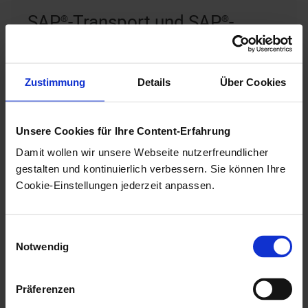
SAP®-Transport und SAP®-
Berechtigungen
Die gesamte Anwendung wird durch einen SAP®-
Zustimmung
Details
Über Cookies
Transport bereitgestellt. Dieser Transport ist im
System einzuspielen. Anschließend ist das
Unsere Cookies für Ihre Content-Erfahrung
Customizing durchzuführen.
Damit wollen wir unsere Webseite nutzerfreundlicher
Dafür kann dem Dialog-Benutzer im SAP® die
gestalten und kontinuierlich verbessern. Sie können Ihre
folgende mitgelieferte Rolle zugewiesen werden:
Cookie-Einstellungen jederzeit anpassen.
Z_OSGMBH_D2E_CUST_ALL
Einwilligungsauswahl
Notwendig
Außerdem werden von verschiedenen Komponenten
der Anwendung SAP®-Bausteine (z. B. BAPIs)
aufgerufen, die ggf. Berechtigungsprüfungen
Präferenzen