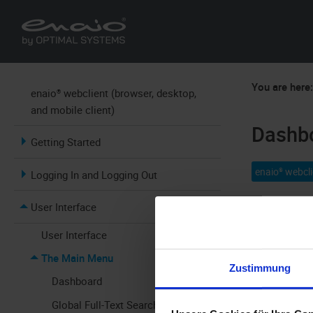
You are here
enaio® webclient (browser, desktop,
and mobile client)
Dashb
Getting Started
enaio® webcli
Logging In and Logging Out
User Interface
The dashboa
dashboard u
User Interface
The Main Menu
The dashboar
Zustimmung
Dashboard
Global Full-Text Search