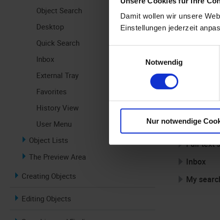
Unsere Cookies für Ihre Co
Object Search
Damit wollen wir unsere Webs
Desktop
Einstellungen jederzeit anpa
Quick Search
Einwilligungsauswahl
Inbox
Notwendig
External Tray
Favorites
History View
Nur notwendige Cook
User Menu
Object Lists
Full-text
The Preview Area
Inbox
Creating Objects
My searc
Editing Objects