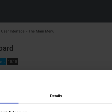
Skip To Main Content
:
User Interface
>
The Main Menu
oard
ent
10.10
rd shows the most important application information and searc
sing the
enaio®
icon in the main menu.
d is divided into three areas:
Details