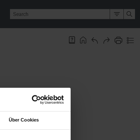
hes at a glance. You open the
Über Cookies