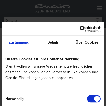
Skip To Main Content
Sie sind hier:
Scannen
>
Kofax-
Einstellungen
Zustimmung
Details
Über Cookies
Kofax-Einstellungen
Unsere Cookies für Ihre Content-Erfahrung
Damit wollen wir unsere Webseite nutzerfreundlicher
enaio® capture
10.10
gestalten und kontinuierlich verbessern. Sie können Ihre
Cookie-Einstellungen jederzeit anpassen.
Benutzen Sie ein Scan-Subprogramm, das auf
Technologien von Kofax Image Products beruht,
Einwilligungsauswahl
können Sie Einstellungen für die Scanparameter, die
Notwendig
Kofax-Bildbearbeitungsfilter und für die Barcode-