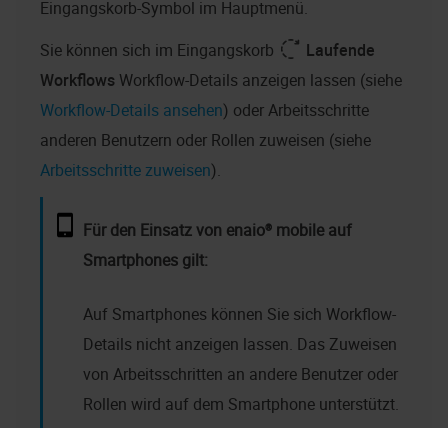
Eingangskorb-Symbol im Hauptmenü.
Sie können sich im Eingangskorb
Laufende
Workflows
Workflow-Details anzeigen lassen (siehe
Workflow-Details ansehen
) oder Arbeitsschritte
anderen Benutzern oder Rollen zuweisen (siehe
Arbeitsschritte zuweisen
).
Für den Einsatz von
enaio® mobile
auf
Smartphones gilt:
Auf Smartphones können Sie sich Workflow-
Details nicht anzeigen lassen. Das Zuweisen
von Arbeitsschritten an andere Benutzer oder
Rollen wird auf dem Smartphone unterstützt.