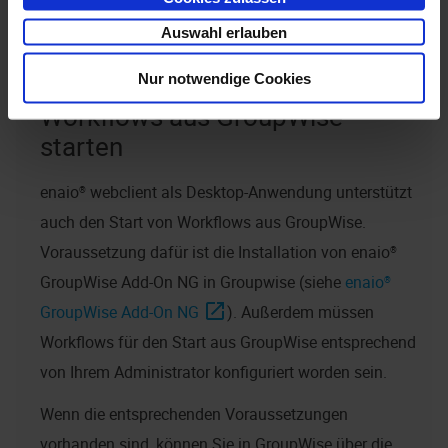
enaio® webclient
(Eingangskorb
Meine
Auswahl erlauben
Eingänge
) ausgeführt.
Nur notwendige Cookies
Workflows aus GroupWise
starten
enaio® webclient als Desktop-Anwendung
unterstützt
auch den Start von Workflows aus GroupWise.
Voraussetzung dafür ist die Installation von
enaio®
GroupWise Add-On NG
in Groupwise (siehe
enaio®
GroupWise Add-On NG
). Außerdem müssen
Workflows für den Start aus GroupWise entsprechend
von Ihrem Administrator konfiguriert worden sein.
Wenn die entsprechenden Voraussetzungen
vorhanden sind, können Sie in GroupWise über die