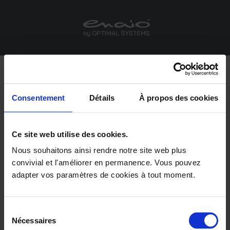
Consentement
Détails
À propos des cookies
®
enaio
Intégrations Office
Ce site web utilise des cookies.
Nous souhaitons ainsi rendre notre site web plus
®
convivial et l'améliorer en permanence. Vous pouvez
enaio
Office Add-In NG
adapter vos paramètres de cookies à tout moment.
Dans les applications Microsoft, ce complément
d’application vous fournit des fonctions permettant
de créer et de déposer des documents Office dans
Sélection
Nécessaires
®
du
enaio
.