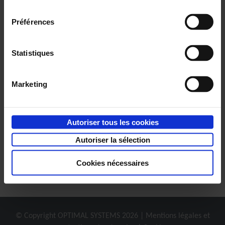
consentement
Intégration Office 365
Préférences
Grâce à cette intégration, les fonctions de création
Statistiques
et de classement des documents Office avec les
applications Office 365 sont disponibles dans
®
enaio
.
Marketing
Autoriser tous les cookies
Autoriser la sélection
Cookies nécessaires
© Copyright
OPTIMAL SYSTEMS
2026 |
Mentions légales et