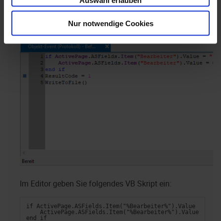
Auswahl erlauben
soll. Die Skriptsprache, JavaScript oder VBScript,
Nur notwendige Cookies
legen Sie über das Kontextmenü fest.
Im Editor geben Sie folgendes VB Skript ein:
if ActivePage.ASFields.Item("%Bearbeiter%").Value = "" t
    ActivePage.ASFields.Item("%Bearbeiter%").Value = Get
end if