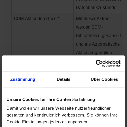
Datenbankzustände.
COM-Aktion Interface *
Mit dieser Aktion
werden COM-
Bibliotheken gekapselt
und als Automatische
Aktion zugänglich
gemacht.
SQL-Kommando ausführen
Die Aktion ermöglicht,
Zustimmung
Details
Über Cookies
direkt SQL-Statements
auszuführen und
Ergebnisse in Form von
Unsere Cookies für Ihre Content-Erfahrung
Recordsets an VB-
Damit wollen wir unsere Webseite nutzerfreundlicher
Skripte zu übergeben.
gestalten und kontinuierlich verbessern. Sie können Ihre
Cookie-Einstellungen jederzeit anpassen.
Multipage-Tiff Erzeugung
Die Aktion konvertiert