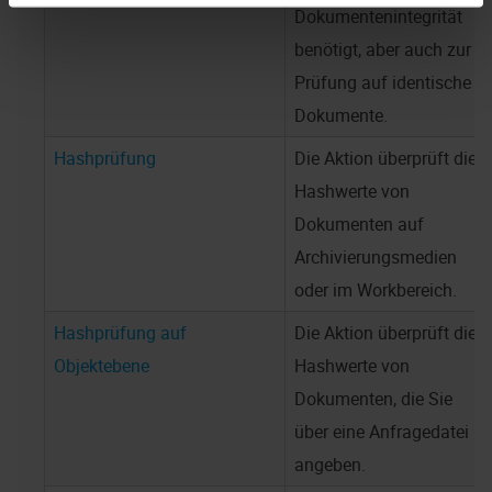
Dokumentenintegrität
benötigt, aber auch zur
Prüfung auf identische
Dokumente.
Hashprüfung
Die Aktion überprüft die
Hashwerte von
Dokumenten auf
Archivierungsmedien
oder im Workbereich.
Hashprüfung auf
Die Aktion überprüft die
Objektebene
Hashwerte von
Dokumenten, die Sie
über eine Anfragedatei
angeben.