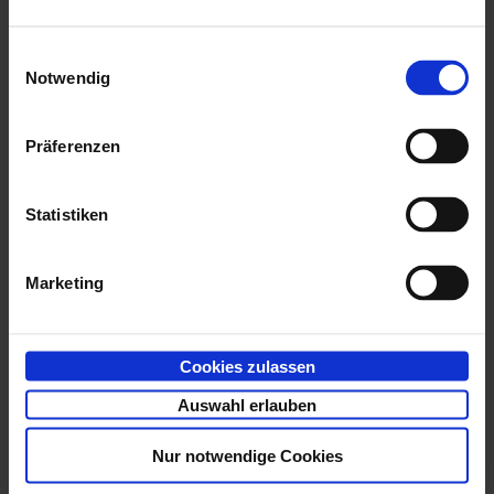
Tiffs eines
Einwilligungsauswahl
Dokumenttyps in
Notwendig
Multipage-Tiffs
Papierkorb entleeren
Die Aktion leert nach
Präferenzen
Vorgaben den
Papierkorb
Statistiken
Signieren
Die Aktion erzeugt
Hashwerte für bereits
Marketing
vorliegende Dokumente.
Die Hashwerte können
Cookies zulassen
zugleich signiert
Auswahl erlauben
werden.
Hashwerte werden zur
Nur notwendige Cookies
Sicherung der