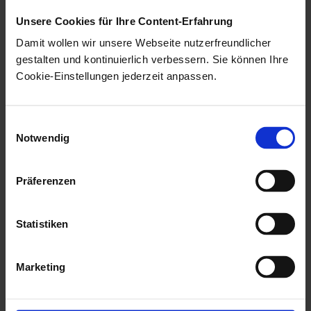
Unsere Cookies für Ihre Content-Erfahrung
Damit wollen wir unsere Webseite nutzerfreundlicher
gestalten und kontinuierlich verbessern. Sie können Ihre
Cookie-Einstellungen jederzeit anpassen.
Einwilligungsauswahl
Notwendig
Präferenzen
Die Konfiguration umfasst die Wahl der
Statistiken
Paginierungsart, die Auswahl der Bilddokumenttypen,
die Position und die Formatierung des Aufdrucks.
Marketing
Die Paginierung hat das Format 'Dokument xx, Seite