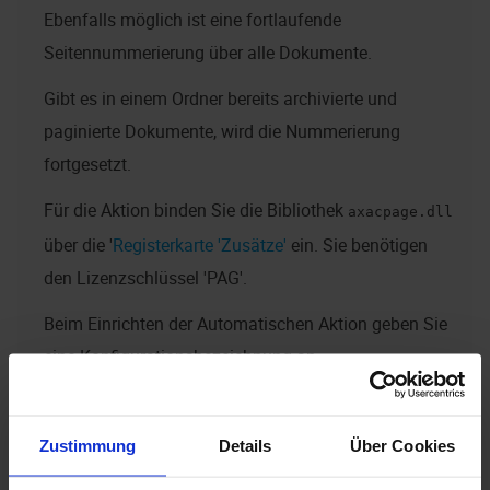
Ebenfalls möglich ist eine fortlaufende
Seitennummerierung über alle Dokumente.
Gibt es in einem Ordner bereits archivierte und
paginierte Dokumente, wird die Nummerierung
fortgesetzt.
Für die Aktion binden Sie die Bibliothek
axacpage.dll
über die '
Registerkarte 'Zusätze'
ein. Sie benötigen
den Lizenzschlüssel 'PAG'.
Beim Einrichten der Automatischen Aktion geben Sie
eine Konfigurationsbezeichnung an.
Die Paginierung konfigurieren Sie über folgenden
Dialog:
Zustimmung
Details
Über Cookies