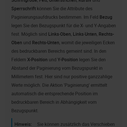
Schriftgröße
,
Fett
,
Unterstrichen
,
Kursiv
und
Sperrschrift
können Sie die Attribute des
Paginierungsaufdrucks bestimmen. Im Feld
Bezug
legen Sie den Bezugspunkt für die X- und Y-Angaben
fest. Möglich sind
Links
-
Oben
,
Links
-
Unten
,
Rechts-
Oben
und
Rechts-Unten
, womit die jeweiligen Ecken
des bedruckbaren Bereichs gemeint sind. In den
Feldern
X-Position
und
Y-Position
legen Sie den
Abstand der Paginierung vom Bezugspunkt in
Millimetern fest. Hier sind nur positive ganzzahlige
Werte möglich. Die Aktion 'Paginierung' ermittelt
automatisch die entsprechende Position im
bedruckbaren Bereich in Abhängigkeit vom
Bezugspunkt.
Sie können zusätzlich das Verschieben