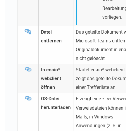
Bearbeitungs
vorliegen.
Datei
Das geteilte Dokument wir
entfernen
Microsoft Teams entfernt.
Originaldokument in
enaio
nicht gelöscht.
In
enaio®
Startet
enaio® webclient
un
webclient
zeigt das geteilte Dokumen
öffnen
einer Trefferliste an.
OS-Datei
Erzeugt eine
-Verweisd
*.os
herunterladen
Verweisdateien können in 
Mails, in Windows-
Anwendungen (z. B. in