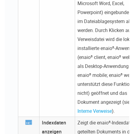
Microsoft Word, Excel,
Powerpoint) eingebunden 
im Dateiablagesystem abg
werden. Durch Klicken auf 
Verweisdatei wird die lokal
installierte
enaio®
-Anwend
(
enaio® client
,
enaio® webcl
als Desktop-Anwendung
bz
enaio® mobile
;
enaio® webc
unterstützt diese Funktion
nicht) geöffnet und das
Dokument angezeigt (sieh
Interne Verweise
).
Indexdaten
Zeigt die
enaio®
-Indexdate
anzeigen
geteilten Dokuments in der