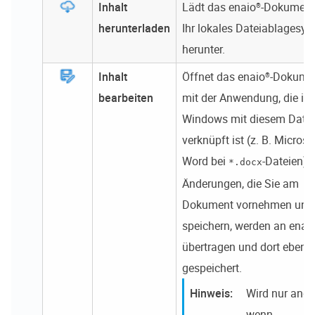
Inhalt
Lädt das
enaio®
-Dokument
herunterladen
Ihr lokales Dateiablagesy
herunter.
Inhalt
Öffnet das
enaio®
-Dokume
bearbeiten
mit der Anwendung, die in
Windows mit diesem Datei
verknüpft ist (z. B. Microso
Word bei
-Dateien).
*.docx
Änderungen, die Sie am
Dokument vornehmen und
speichern, werden an
enai
übertragen und dort ebenfa
gespeichert.
Wird nur ange
wenn