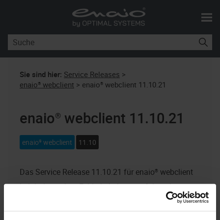
Skip To Main Content
Sie sind hier:
Service Releases
>
enaio® webclient
>
enaio® webclient 11.10.21
enaio® webclient
11.10.21
enaio® webclient
11.10
Das Service Release 11.10.21 für
enaio® webclient
beinhaltet neben Fehlerbehebungen folgende
Neuerungen.