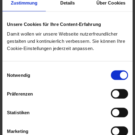
Ab dem Service Release 11.10.20 wird
Zustimmung
Details
Über Cookies
der Service 'rest-dashlet' in der Version
3.0.13 oder später benötigt und
enaio®
Unsere Cookies für Ihre Content-Erfahrung
appconnector
in der Version 11.10.0.182
Damit wollen wir unsere Webseite nutzerfreundlicher
oder später.
gestalten und kontinuierlich verbessern. Sie können Ihre
Cookie-Einstellungen jederzeit anpassen.
Dashlets
Einwilligungsauswahl
Notwendig
Dashlets, die über die Konfiguration nicht auf
bestimmte Objekttypen eingeschränkt sind, stehen
Präferenzen
Benutzern jederzeit im Vorschaubereich zur Auswahl
und erhalten in leeren Standorten Informationen aus
Statistiken
der Navigation.
Marketing