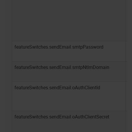
featureSwitches.sendEmail.smtpPassword
-
featureSwitches.sendEmail.smtpNtlmDomain
-
featureSwitches.sendEmail.oAuthClientId
-
featureSwitches.sendEmail.oAuthClientSecret
-