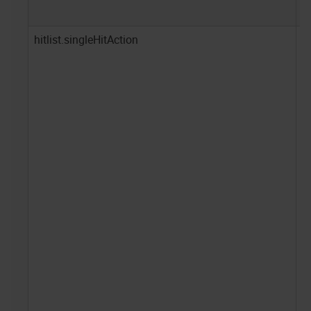
hitlist.singleHitAction
N