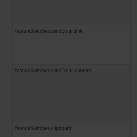
featureSwitches.sendEmail.link
t
featureSwitches.sendEmail.content
t
featureSwitches.clipboard
t