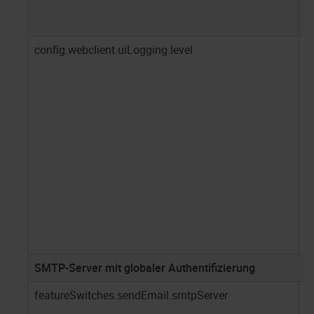
config.webclient.uiLogging.level
er
SMTP-Server mit globaler Authentifizierung
featureSwitches.sendEmail.smtpServer
1