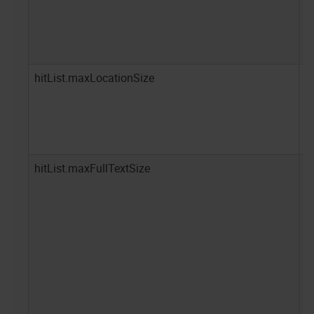
hitList.maxLocationSize
-1
hitList.maxFullTextSize
2