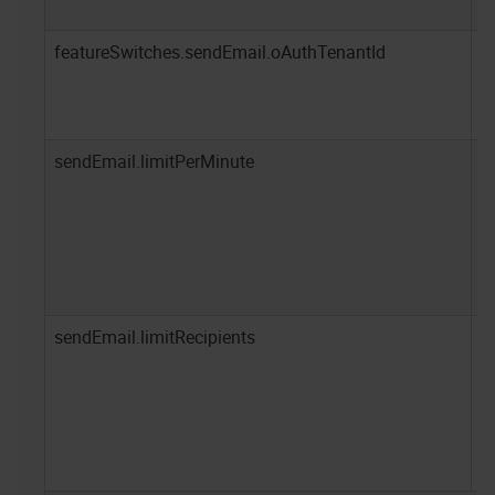
featureSwitches.sendEmail.oAuthTenantId
-
sendEmail.limitPerMinute
-
sendEmail.limitRecipients
-