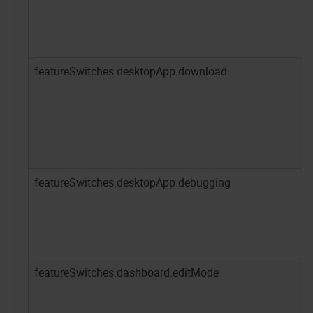
featureSwitches.desktopApp.download
t
featureSwitches.desktopApp.debugging
f
featureSwitches.dashboard.editMode
t