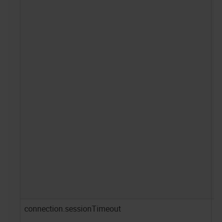
connection.sessionTimeout
1