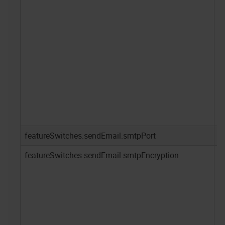
featureSwitches.sendEmail.smtpPort
-
featureSwitches.sendEmail.smtpEncryption
-