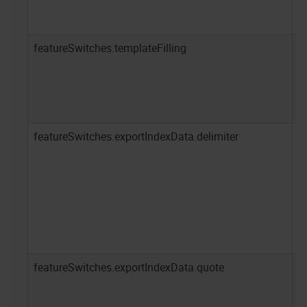
featureSwitches.templateFilling
f
featureSwitches.exportIndexData.delimiter
;
featureSwitches.exportIndexData.quote
"