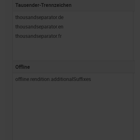
Tausender-Trennzeichen
thousandseparator.de
d
thousandseparator.en
e
thousandseparator.fr
f
Offline
offline.rendition.additionalSuffixes
-