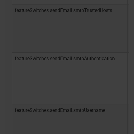
featureSwitches.sendEmail.smtpTrustedHosts
-
featureSwitches.sendEmail.smtpAuthentication
-
featureSwitches.sendEmail.smtpUsername
-