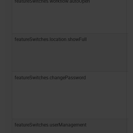
featureSwitches.workflow.autoOpen
f
featureSwitches.location.showFull
t
featureSwitches.changePassword
t
featureSwitches.userManagement
f