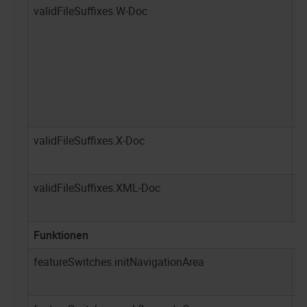
validFileSuffixes.W-Doc
D
X
P
validFileSuffixes.X-Doc
J
validFileSuffixes.XML-Doc
X
Funktionen
featureSwitches.initNavigationArea
t