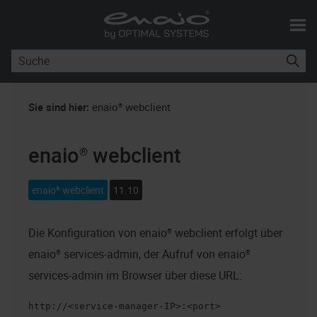
Skip To Main Content
Sie sind hier:
enaio® webclient
enaio® webclient
enaio® webclient
11.10
Die Konfiguration von
enaio® webclient
erfolgt über
enaio® services-admin
, der Aufruf von
enaio®
services-admin
im Browser über diese URL:
http://<service-manager-IP>:<port>