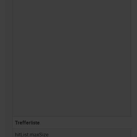
Trefferliste
hitList.maxSize
2