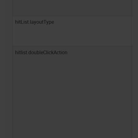
hitList.layoutType
C
hitlist.doubleClickAction
E