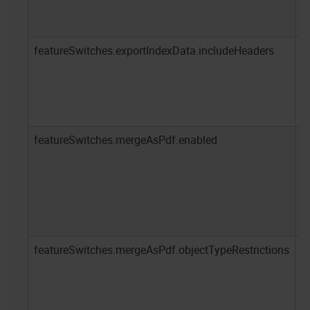
featureSwitches.exportIndexData.includeHeaders
t
featureSwitches.mergeAsPdf.enabled
t
featureSwitches.mergeAsPdf.objectTypeRestrictions
-