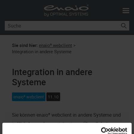
Skip To Main Content
Sie sind hier:
enaio® webclient
>
Integration in andere Systeme
Integration in andere
Systeme
enaio® webclient
11.10
Sie können
enaio® webclient
in andere Systeme und
in Web-Anwendungen integrieren: Überall dort, wo
URLs ausgewertet werden, also in erster Linie in Web-