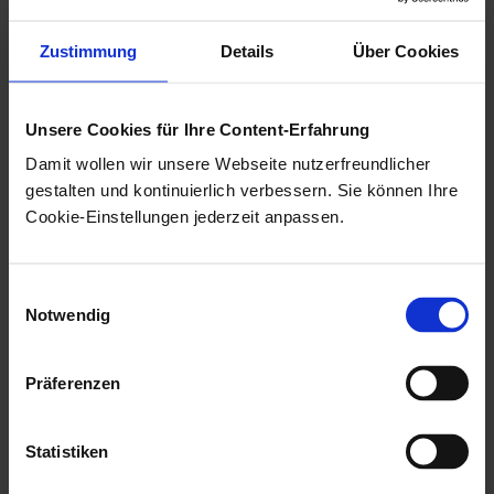
Seiten, können Links auf eine
enaio® webclient
-URL
Zustimmung
Details
Über Cookies
integriert werden.
Sie können auch direkt nach der Anmeldung an
Unsere Cookies für Ihre Content-Erfahrung
enaio® webclient
automatisch eine bestimmte Aktion
Damit wollen wir unsere Webseite nutzerfreundlicher
durchführen lassen, beispielsweise das Öffnen eines
gestalten und kontinuierlich verbessern. Sie können Ihre
enaio®
-Dokuments oder das Ausführen einer
Cookie-Einstellungen jederzeit anpassen.
gespeicherten Anfrage. Die durchzuführende Aktion
sowie gegebenenfalls das
enaio®
-Objekt, mit dem die
Einwilligungsauswahl
Aktion durchgeführt werden soll, legen Sie über
Notwendig
Parameter in der URL fest.
Präferenzen
Diese URL ist folgendermaßen aufgebaut:
http://<DOMAIN>/<Name_der_Webanwendung>/#/entry?
Statistiken
<Parameter>=<Parameterwert>