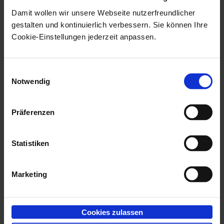
Anwendung
unterstützt werden, erweitert.
Damit wollen wir unsere Webseite nutzerfreundlicher
gestalten und kontinuierlich verbessern. Sie können Ihre
Cookie-Einstellungen jederzeit anpassen.
Ablage eines Termins in
enaio®
Benutzer des
enaio® GroupWise Add-On NG
können
Einwilligungsauswahl
Notwendig
jetzt neben E-Mails und deren Anlagen auch
Terminobjekte aus GroupWise in
enaio®
ablegen. Die
Präferenzen
Termine werden im
-Dateiformat in
enaio®
eml
abgelegt. Mit einem Doppelklick bzw. Fingertipp auf
Statistiken
das
-Objekt in
enaio®
wird der Termin im Kalender
eml
von GroupWise angezeigt.
Marketing
Standort öffnen von abgelegten
Terminen
Cookies zulassen