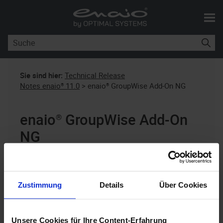
Skip To Main Content
Sie sind hier:
Technical Release
Notes enaio® 11.0
>
enaio® GroupWise Add-On NG
enaio® GroupWise Add-On
NG
enaio®
11.0
Zustimmung
Details
Über Cookies
Das
enaio® GroupWise Add-On NG
wurde um
folgende Funktionen, welche sowohl von
Unsere Cookies für Ihre Content-Erfahrung
enaio® client
und
enaio® webclient als Desktop-