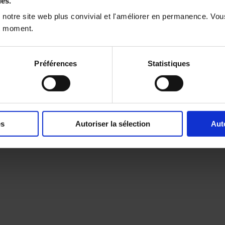
ies.
Office-365-Integration
(en anglais)
 notre site web plus convivial et l'améliorer en permanence. Vo
t moment.
Préférences
Statistiques
®
enaio
data-transfer (Datenübernahme)
(en allemand)
es
Autoriser la sélection
Aut