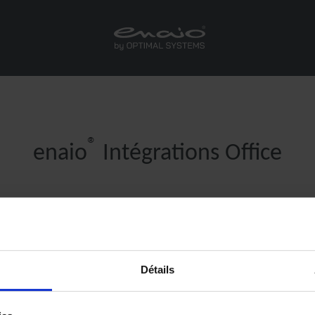
®
enaio
Intégrations Office
®
enaio
Office Add-In NG
(en anglais)
Détails