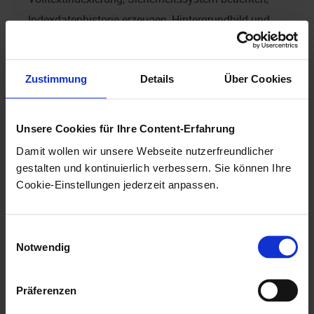
Indexdatenhistorie erzeugen, Hintergrundbild und
Icon.
Zustimmung
Details
Über Cookies
Dokumenttypen
Dokumenttypen sind ebenfalls einem Schrank
Unsere Cookies für Ihre Content-Erfahrung
zugeordnet. Jeder Dokumenttyp wird einem Modul
Damit wollen wir unsere Webseite nutzerfreundlicher
zugeordnet, mit dem Dokumente des Typs erstellt
gestalten und kontinuierlich verbessern. Sie können Ihre
und angezeigt werden.
Cookie-Einstellungen jederzeit anpassen.
Diese Arbeitsschritte führen Sie aus, um einen
Einwilligungsauswahl
Dokumenttyp anzulegen:
Notwendig
Markieren Sie im Arbeitsbereich einen Schrank
einer Objektdefinition.
Präferenzen