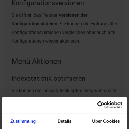
Konfigurationsversionen
Sie öffnen das Fenster
Versionen der
Konfigurationsdateien
. Sie können die Einträge alter
Konfigurationsversionen vergleichen aber auch alte
Konfigurationen wieder aktivieren.
Menü Aktionen
Indexstatistik optimieren
Sie können die Indexstatistik optimieren, wenn nach
umfangreichen Änderungen im Datenbestand die
Arbeitsgeschwindigkeit im Archiv abgenommen hat.
Zustimmung
Details
Über Cookies
Benutzerablagen einsehen