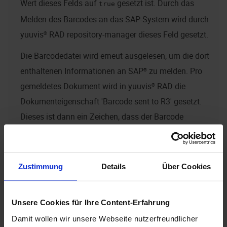
Wert dieses Felds auf
gesetzt ist. Durch das
true
Melden des Barcodes an das SAP-System wird durch
yuuvis® RAD repository-manager
dieses Feld gesetzt.
Die Barcodedatei wird erneut ausgelesen, um die dort
enthaltenen Informationen an SAP® zu melden. Pro
gemeldetes Dokument wird in
yuuvis® RAD
die
Dokumenteigenschaft 'Barcode sent to R3' gesetzt.
Dieses ist dann ein Zeichen, dass der Barcode
erfolgreich gemeldet wurde. Bei einem Fehler wird die
Dokumenteneigenschaft ‘Barcode processing error‘
gesetzt.
Zustimmung
Details
Über Cookies
Referenzieren des Dokuments im
Unsere Cookies für Ihre Content-Erfahrung
SAP®-System
Damit wollen wir unsere Webseite nutzerfreundlicher