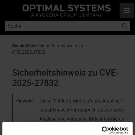
Skip To Main Content
Sie sind hier:
Sicherheitshinweis zu
CVE-2025-27832
Sicherheitshinweis zu CVE-
2025-27832
​​Diese Meldung wird laufend aktualisiert,
sobald neue Informationen aus unseren
Analysen hervorgehen. Bitte informieren
Sie sich regelmäßig.