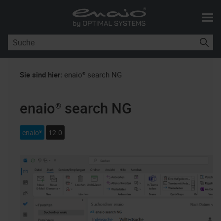
Skip To Main Content
Sie sind hier:
enaio® search NG
enaio® search NG
enaio®
12.0