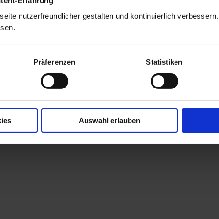
ntent-Erfahrung
webclient
kann über
Benutzermenü > Info
eine Protokolldatei h
eite nutzerfreundlicher gestalten und kontinuierlich verbessern
ssen.
Einstellung für das Log-Level ist
. Damit werden umfangreic
error
el kann über einen neuen Parameter
config.webclient.uiLoggi
Präferenzen
Statistiken
onsdatei
eingestellt werden. Der Parameter muss 
osweb-prod.yml
 werden.
ies
Auswahl erlauben