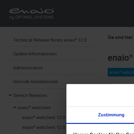
Sie sind hier:
Technical Release Notes enaio® 12.0
Update-Informationen
enaio®
Administration
enaio® webcli
Unicode-Installationen
Das Service 
Service Releases
enaio® webclient
Zustimmung
enaio® webclient 12.0.19
enaio® webclient 12.0.17
Log-Lev