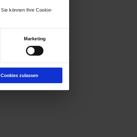
eruntergeladen werden.
. Sie können Ihre Cookie-
he Protokolldateien erzeugt.
für die
ng.level
Marketing
in die Konfigurationsdatei
Cookies zulassen