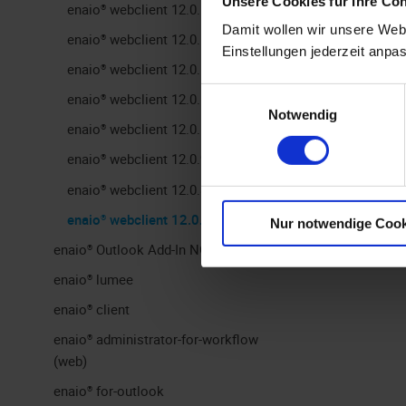
Unsere Cookies für Ihre Co
enaio® webclient 12.0.14
Aus
enaio® 
Damit wollen wir unsere Webs
enaio® webclient 12.0.13
Einstellungen jederzeit anpa
Die Default-
enaio® webclient 12.0.12
Einwilligungsauswahl
enaio® webclient 12.0.11
Das Log-Lev
Notwendig
enaio® webclient 12.0.10
Konfigurati
enaio® webclient 12.0.9
eingetragen
enaio® webclient 12.0.8
enaio® webclient 12.0.7
Nur notwendige Cook
enaio® Outlook Add-In NG
enaio® lumee
enaio® client
enaio® administrator-for-workflow
(web)
enaio® for-outlook