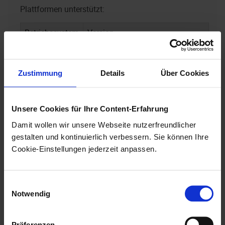
Plattformen unterstützt:
Betriebssystem
Version
iOS
iOS-Version:
Zustimmung
Details
Über Cookies
Mindestens: Version 17
Empfohlen: Neuste iOS-
Version
Unsere Cookies für Ihre Content-Erfahrung
Damit wollen wir unsere Webseite nutzerfreundlicher
Android
Android-Version:
gestalten und kontinuierlich verbessern. Sie können Ihre
Cookie-Einstellungen jederzeit anpassen.
Mindestens: Version 13 (API
Level 33)
Einwilligungsauswahl
Empfohlen: Neuste Android-
Notwendig
Version
Präferenzen