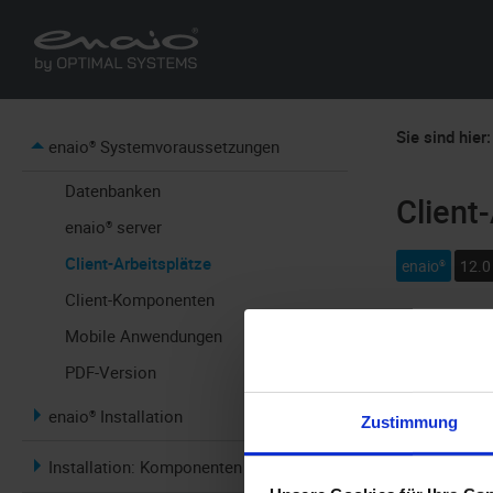
Sie sind hier:
enaio® Systemvoraussetzungen
Datenbanken
Client
enaio® server
Client-Arbeitsplätze
enaio®
12.0
Client-Komponenten
Zu den Clien
Mobile Anwendungen
PDF-Version
Betrie
enaio® Installation
Zustimmung
Installation: Komponenten