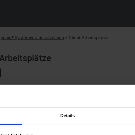
Zu Hauptinhalt springen
enaio® Systemvoraussetzungen
>
Client-Arbeitsplätze
-Arbeitsplätze
t-Arbeitsplätzen gehören Administrations-, Scan- und Benutzerar
bssysteme
Details
Betriebssysteme, welche durch Microsoft keine erweiterte Wart