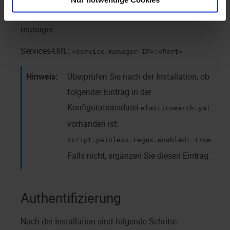
und 'search' in
enaio® editor
und in
enaio® enterprise-
manager
.
Services-URL:
<service-manager-IP>:<Port>
Überprüfen Sie nach der Installation, ob
folgender Eintrag in der
Konfigurationsdatei
elasticsearch.yml
vorhanden ist:
script.painless.regex.enabled: true
Falls nicht, ergänzen Sie diesen Eintrag.
Authentifizierung
Nach der Installation sind folgende Schritte