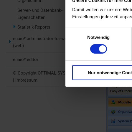
Organisation
Unsere Cookies für Ihre Co
Damit wollen wir unsere Webs
Server- und Datenbank-
Einstellungen jederzeit anpa
Eigenschaften
Statistik-Reports
Einwilligungsauswahl
Notwendig
enaio® administrator-for-workflow
(web)
enaio® editor
© Copyright OPTIMAL SYSTEMS 2026
Nur notwendige Cook
| Impressum