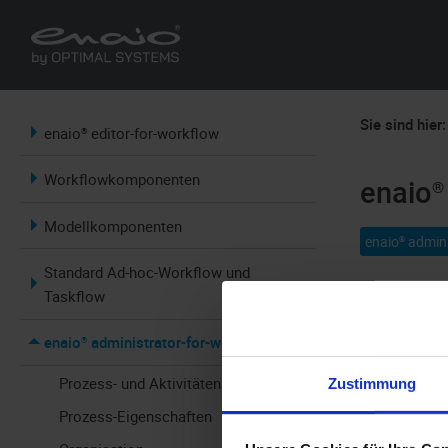
Sie sind hier:
enaio® editor-for-workflow
Workflowkomponenten
enaio®
Modellkomponenten
enaio® admin
Standard Ad-hoc-Workflow und
Taskflow
enaio® admin
ihm werden a
enaio® administrator-for-workflow
kann Einblic
Prozess- und Aktivitätenstatus
Zustimmung
Weiteren kö
Prozess-Eigenschaften
Information