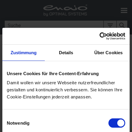
Skip To Main Content
Sie sind hier:
enaio® administrator-
for-workflow
>
Organisation
Zustimmung
Details
Über Cookies
Organisation
Unsere Cookies für Ihre Content-Erfahrung
Damit wollen wir unsere Webseite nutzerfreundlicher
enaio® administrator-for-workflow
12.0
gestalten und kontinuierlich verbessern. Sie können Ihre
Cookie-Einstellungen jederzeit anpassen.
Im Bereich
Organistation
erhält man einen Überblick
über die laufenden Arbeitsschritte, unterteilt nach
Einwilligungsauswahl
Rollen und Benutzer. Über das Kontextmenü der
Notwendig
Einträge ist es möglich, Arbeitsschritte anzuhalten /