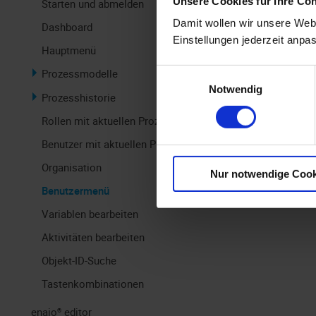
Unsere Cookies für Ihre Co
Starten und abmelden
Damit wollen wir unsere Webs
I
Dashboard
Einstellungen jederzeit anpa
Hauptmenü
Einwilligungsauswahl
Prozessmodelle
Notwendig
Prozesshistorie
Rollen mit aktuellen Prozessen
Benutzer mit aktuellen Prozessen
Organisation
Nur notwendige Cook
Benutzermenü
Variablen bearbeiten
Aktivitäten bearbeiten
Objekt-ID-Suche
Tastenkombinationen
enaio® editor