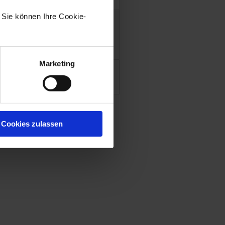
).
. Sie können Ihre Cookie-
reversionen, Lizenzen und
uch den Download von
Marketing
 administrator-for-workflow
Cookies zulassen