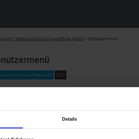
Skip To Main Content
enaio® administrator-for-workflow (web)
>
Benutzermenü
enutzermenü
istrator-for-workflow (web)
12.0
lick auf das Symbol
Benutzermenü im Hauptmenü, werden i
nktionen angezeigt:
ereich
Beschreibung
Details
instellungen
Ermöglicht die Einstellung der Benutzeroberfläc