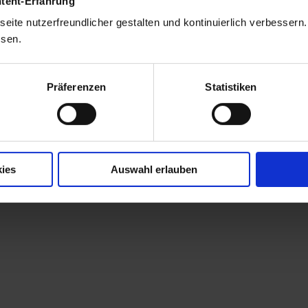
Französisch) und des Farbschemas (Hell, Dunkel
ntent-Erfahrung
eite nutzerfreundlicher gestalten und kontinuierlich verbessern
nfo
Zeigt Informationen zu den verwendeten Softwa
ssen.
geladenen Microservices an. Das Menü bietet a
Protokolldateien an.
Präferenzen
Statistiken
Abmelden
Meldet den Benutzer von der Anwendung
enaio®
(web)
ab.
ies
Auswahl erlauben