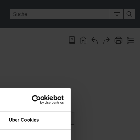
m sich öffnenden Untermenü
Über Cookies
hen-Sprache (Deutsch, Englisch,