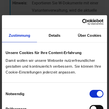
Exportieren Sie W-Dokumente mit einer
Variantenverwaltung, wird die aktuelle
Variante exportiert.
Zustimmung
Details
Über Cookies
Feldauswahl
Sie wählen die Felder des Objekttyps, deren Daten
Unsere Cookies für Ihre Content-Erfahrung
exportiert werden sollen.
Damit wollen wir unsere Webseite nutzerfreundlicher
Haben Sie im Dialog
Allgemeine Parameter
die
gestalten und kontinuierlich verbessern. Sie können Ihre
Cookie-Einstellungen jederzeit anpassen.
Option
Skripte auf Felder anwenden
gewählt (vgl.
Allgemeine Einstellungen
), öffnen Sie über den
Button
Skript
einen Dialog, über den Sie ein Skript
Einwilligungsauswahl
Notwendig
laden oder eingeben.
Präferenzen