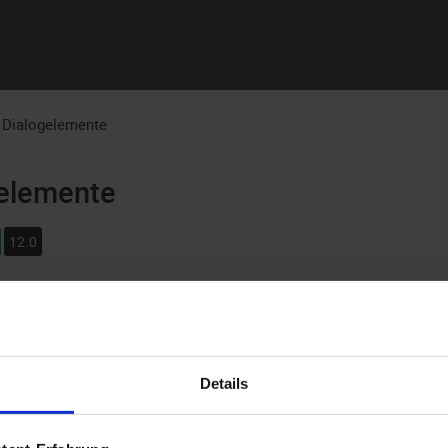
Zu Hauptinhalt springen
Dialogelemente
elemente
12.0
erichteten Masken der Ordner-, Register und Dokumenttypen leg
ente, die eine grafische Funktion haben, und Elemente für die In
Details
rungselemente haben: