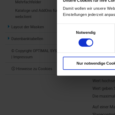
Unsere Cookies für Ihre Co
Mehrfachfelder
grafische
Damit wollen wir unsere Webs
Kataloge und AddOns für enaio®
Einstellungen jederzeit anpa
Datenbank
webclient
Layout der Masken
Einwilligungsauswahl
Eigenscha
Notwendig
Datenbanktabellen
Die Datenba
dieser Eigen
© Copyright OPTIMAL SYSTEMS 2026
| Impressum
Mit der Feld
Nur notwendige Cook
editor
arbeit
🛈 Hinweise zu Cookies
wird von jed
Wert hochse
Wert geben 
Die maximale
Auf einer M
'Pagecontrol