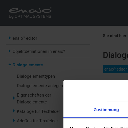
Sie sind hier:
enaio® editor
Objektdefinitionen in enaio®
Dialog
Dialogelemente
enaio® editor
Dialogelementtypen
Dialogelemente anlegen
Für die eing
Eigenschaften der
Es gibt Elem
Dialogelemente
Dokumente.
Zustimmung
Kataloge für Textfelder
Die Indexie
AddOns für Textfelder