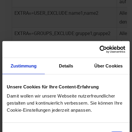
auf G
EXTRA
=USER_EXCLUDE:name1;name2
Alle 
n
den a
EXTRA
=GROUPS_EXCLUDE:gruppe1;gruppe2
Alle 
n
den a
EXTRA
=USER_EXCLUSIVE:name1;name2
Nur d
n
Benut
Zustimmung
Details
Über Cookies
EXTRA
=USER_FILTER:Präfix
Nur Be
n
Name
Unsere Cookies für Ihre Content-Erfahrung
angeg
Damit wollen wir unsere Webseite nutzerfreundlicher
begin
gestalten und kontinuierlich verbessern. Sie können Ihre
Präfi
Cookie-Einstellungen jederzeit anpassen.
das S
getren
Einwilligungsauswahl