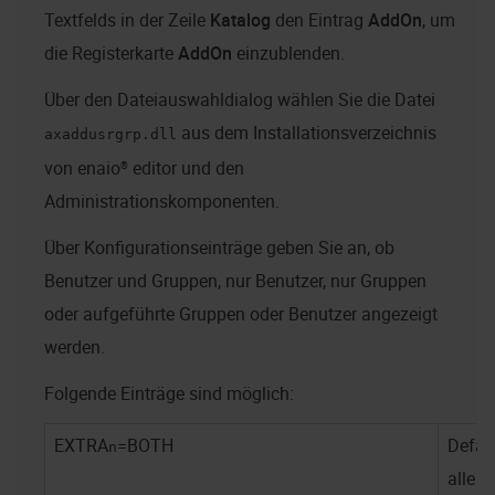
Textfelds in der Zeile
Katalog
den Eintrag
AddOn
, um
die Registerkarte
AddOn
einzublenden.
Über den Dateiauswahldialog wählen Sie die Datei
aus dem Installationsverzeichnis
axaddusrgrp.dll
von
enaio® editor
und den
Administrationskomponenten.
Über Konfigurationseinträge geben Sie an, ob
Benutzer und Gruppen, nur Benutzer, nur Gruppen
oder aufgeführte Gruppen oder Benutzer angezeigt
werden.
Folgende Einträge sind möglich:
EXTRA
=BOTH
Defaul
n
alle B