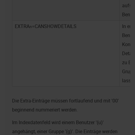
aufst
Benut
EXTRA
=CANSHOWDETAILS
In
ena
n
Benut
Konte
Detai
zu Be
Grupp
lassen
Die Extra-Einträge müssen fortlaufend und mit '00'
beginnend nummeriert werden.
Im Indexdatenfeld wird einem Benutzer '(u)'
angehängt, einer Gruppe '(g)'. Die Einträge werden