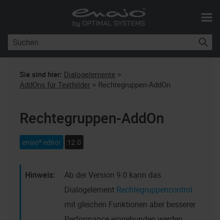
Zu Hauptinhalt springen
Sie sind hier:
Dialogelemente
>
AddOns für Textfelder
>
Rechtegruppen-AddOn
Rechtegruppen-AddOn
enaio® editor
12.0
Ab der Version 9.0 kann das
Dialogelement
Rechtegruppencontrol
mit gleichen Funktionen aber besserer
Performance eingebunden werden.