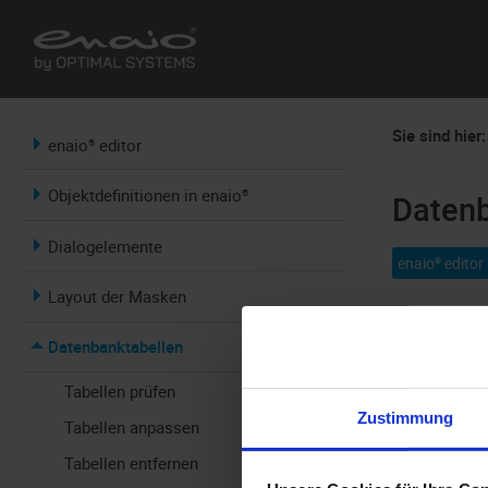
Sie sind hier:
enaio® editor
Objektdefinitionen in enaio®
Datenb
Dialogelemente
enaio® editor
Layout der Masken
Für jeden Sc
Datenbanktabellen
eine Tabelle
Tabellen prüfen
Die Tabellen
Zustimmung
Tabellen anpassen
Spalte. Bei 
Tabellen entfernen
Kontrollkäs