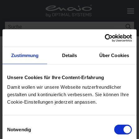
Skip To Main Content
Sie sind hier:
Events für enaio®
>
Events für enaio webclient
Zustimmung
Details
Über Cookies
Events für
enaio® webclient
Unsere Cookies für Ihre Content-Erfahrung
Damit wollen wir unsere Webseite nutzerfreundlicher
enaio® editor-for-events
12.0
gestalten und kontinuierlich verbessern. Sie können Ihre
Cookie-Einstellungen jederzeit anpassen.
Events für
enaio® webclient
können nur in JavaScript
erstellt werden. Sie werden ebenfalls mit
enaio®
Einwilligungsauswahl
editor-for-events
erstellt.
Notwendig