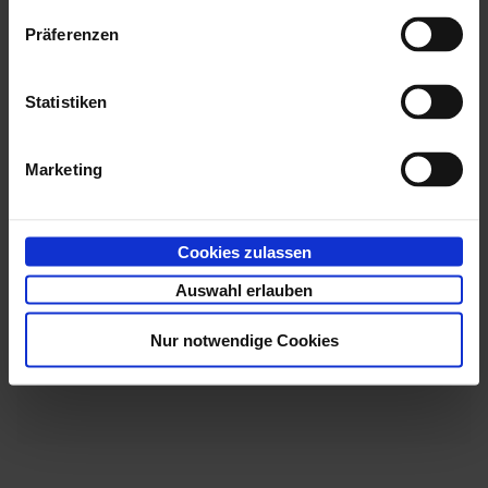
Die Dokumentation finden Sie im
Entwicklerbereich
.
Präferenzen
Dort finden Sie ebenfalls allgemeine Informationen
zum
Server-Skripting mit Javascript
.
Statistiken
Das Aktivieren und Deaktivieren von Events in
enaio®
administrator
gilt nur für
enaio® client
. Events in
Marketing
enaio® webclient
werden immer ausgeführt.
Cookies zulassen
Auswahl erlauben
Nur notwendige Cookies