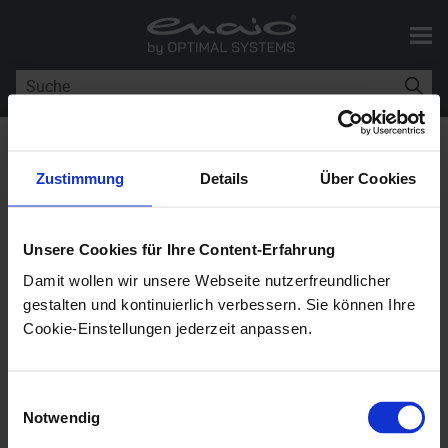
Zu Hauptinhalt springen
Sie sind hier:
Installation
>
Integration von Office 365
Zustimmung
Details
Über Cookies
Integration von Office 365
Unsere Cookies für Ihre Content-Erfahrung
Damit wollen wir unsere Webseite nutzerfreundlicher
enaio® coLab
12.0
gestalten und kontinuierlich verbessern. Sie können Ihre
Cookie-Einstellungen jederzeit anpassen.
enaio® coLab
erlaubt im Projekt das Einbinden von
Office 365, um Dokumente online zu erstellen und
Einwilligungsauswahl
gemeinsam zu bearbeiten.
Notwendig