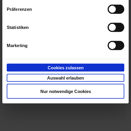
Office 365 wird automatisch eingebunden, wenn die
Präferenzen
Office 365 Services
installiert und konfiguriert sind.
Die Einbindung kann über die Konfigurationsdatei
Statistiken
aus dem Verzeichnis
von
colab-prod.yml
\config
enaio® service-manager
deaktiviert werden:
Marketing
global:
  o365-enabled: false
Cookies zulassen
Office 365 steht in
enaio® coLab
nicht
Auswahl erlauben
für
externe Benutzer
zur Verfügung.
Nur notwendige Cookies