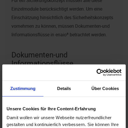
Für ein Sicherungskonzept müssen alle diese
Einzelmodule berücksichtigt werden. Um eine
Einschätzung hinsichtlich des Sicherheitskonzepts
vornehmen zu können, müssen Dokumenten-und
Informationsflüsse in
enaio®
betrachtet werden.
Dokumenten-und
Informationsflüsse
Im Folgenden werden die wichtigsten
Dokumentenflüsse betrachtet:
Zustimmung
Details
Über Cookies
Erfassung und Bearbeitung von Dokumenten
Unsere Cookies für Ihre Content-Erfahrung
Archivierung von Dokumenten
Damit wollen wir unsere Webseite nutzerfreundlicher
Bearbeitung/Bereitstellung der Dokumente über
gestalten und kontinuierlich verbessern. Sie können Ihre