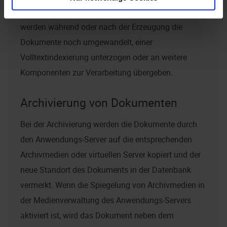
Standort im WORK-Bereich. Je nach Konfiguration
werden während oder nach der Erzeugung die
Dokumente noch umgewandelt, einer
Volltextindexierung unterzogen oder an weitere
Komponenten zur Verarbeitung übergeben.
Archivierung von Dokumenten
Bei der Archivierung werden die Dokumente durch
den Anwendungs-Server auf die entsprechenden
Archivmedien oder virtuellen Server kopiert und der
neue Standort des Dokuments in der Datenbank
vermerkt. Wenn die Spiegelung von Archivmedien in
der Medienverwaltung des Anwendungs-Servers
aktiviert ist, wird das Dokument neben dem