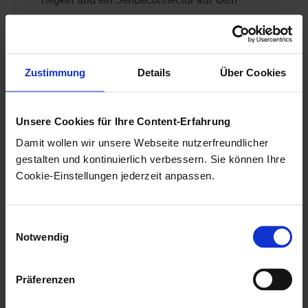
Exchange Server konfiguriert werden.
Postfachzugriff
Zustimmung
Details
Über Cookies
Um auf lokale Postfächer zugreifen zu können, muss
für die Konfiguration eine Verbindung zu Microsoft
Unsere Cookies für Ihre Content-Erfahrung
Exchange on-premises über den Exchange Web
Damit wollen wir unsere Webseite nutzerfreundlicher
gestalten und kontinuierlich verbessern. Sie können Ihre
Services (EWS) hergestellt werden. Zu den
Cookie-Einstellungen jederzeit anpassen.
Konfigurationsparametern gehören die EWS-
Endpunkt-URI und die Anmeldedaten eines
Identitätswechselbenutzers.
Einwilligungsauswahl
Notwendig
Navigieren Sie im Active Directory zu
Administration
>
Technische Benutzer
und legen
Präferenzen
Sie einen neuen technischen Benutzer mit