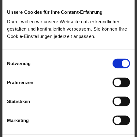
des
application-storage.yml
Unsere Cookies für Ihre Content-Erfahrung
Service 'archive'
vorliegen.
Damit wollen wir unsere Webseite nutzerfreundlicher
Anzahl Threads
Thread-Anzahl für parallele
gestalten und kontinuierlich verbessern. Sie können Ihre
Cookie-Einstellungen jederzeit anpassen.
Ausführung.
Einwilligungsauswahl
Thread-Anzahl
Notwendig
Aus Performancegründen kann mit der Thread-
Anzahl auf eine parallele Ausführung umgestellt
Präferenzen
werden. Eine Parallelisierung ist sinnvoll, wenn das
angebundene Archiv eine nicht vernachlässigbare
Statistiken
Latenz und Ausführungsgeschwindigkeit hat, aber
parallel angesprochen werden kann.
Marketing
Für
enaio® cloud-archive
empfehlen wir je nach