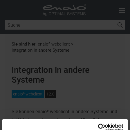
Skip To Main Content
Sie sind hier:
enaio® webclient
>
Integration in andere Systeme
Integration in andere
Systeme
enaio® webclient
12.0
Sie können
enaio® webclient
in andere Systeme und
in Web-Anwendungen integrieren: Überall dort, wo
URLs ausgewertet werden, also in erster Linie in Web-