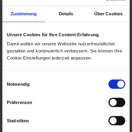
Seiten, können Links auf eine
enaio® webclient
-URL
Zustimmung
Details
Über Cookies
integriert werden.
Sie können auch direkt nach der Anmeldung an
Unsere Cookies für Ihre Content-Erfahrung
enaio® webclient
automatisch eine bestimmte Aktion
Damit wollen wir unsere Webseite nutzerfreundlicher
durchführen lassen, beispielsweise das Öffnen eines
gestalten und kontinuierlich verbessern. Sie können Ihre
enaio®
-Dokuments oder das Ausführen einer
Cookie-Einstellungen jederzeit anpassen.
gespeicherten Anfrage. Die durchzuführende Aktion
sowie gegebenenfalls das
enaio®
-Objekt, mit dem die
Einwilligungsauswahl
Aktion durchgeführt werden soll, legen Sie über
Notwendig
Parameter in der URL fest.
Präferenzen
Diese URL ist folgendermaßen aufgebaut:
http://<DOMAIN>/<Name_der_Webanwendung>/#/entry?
Statistiken
<Parameter>=<Parameterwert>