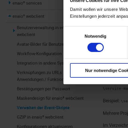
Unsere Cookies für Ihre Co
enaio® services
und Ausführ
Damit wollen wir unsere Webs
enaio® webclient
Der Konfigur
Einstellungen jederzeit anpa
Benutzerverwaltung in enaio®
Konfigura
Einwilligungsauswahl
webclient
Notwendig
Die Konfigur
Avatar-Bilder für Benutzer
Workflow-Konfiguration
In diesem Ve
Integration in andere Systeme
gateway
zug
Nur notwendige Cook
Verknüpfungen zu URLs /
Folgende Ve
Anwendungen / Funktionen
Bestätigungen per Passwort
\service-ma
Maskendesign für enaio® webclient
Beispiel:
\se
Verwalten der Event-Skripte
Mehrere Proj
GZIP in enaio® webclient
Im Verzeich
Konfigurationen aktualisieren