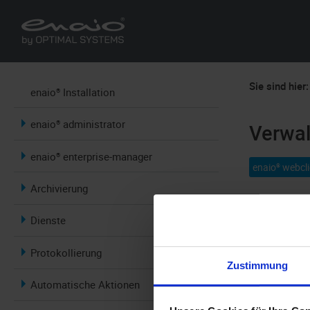
Sie sind hier:
enaio® Installation
enaio® administrator
Verwal
enaio® enterprise-manager
enaio® webcli
Archivierung
Event-Skrip
Dienste
Datenbank g
Protokollierung
Zur Vereinfa
Zustimmung
Entwicklungs
Automatische Aktionen
eingebunden