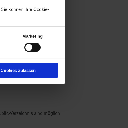
service-manager
bestehen.
. Sie können Ihre Cookie-
ches verwaltet werden.
Marketing
.
ervice-manager\config
e
enaio® webclient
über
enaio®
Cookies zulassen
blic-Verzeichnis sind möglich.