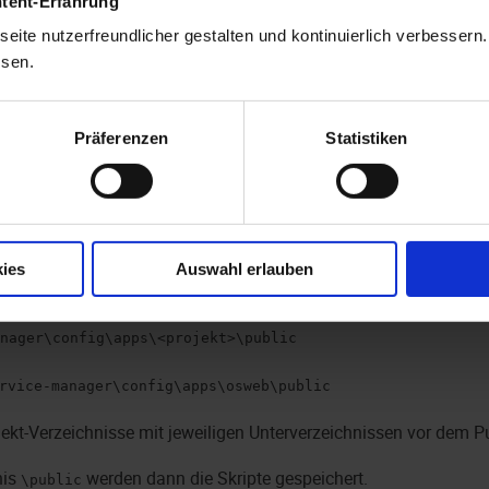
ntent-Erfahrung
en eine Skript-Datei aus dem Konfigurationsbereich von
enaio® 
eite nutzerfreundlicher gestalten und kontinuierlich verbessern
ationsbereich kann zusätzlich in
Git
eingebunden und über Bran
ssen.
tionsbereich von
enaio® service-manager
Präferenzen
Statistiken
ationsdateien der Microservices befinden sich im Verzeichnis
\s
rzeichnis können Public-Verzeichnisse angelegt werden, auf di
reifen kann.
ies
Auswahl erlauben
rzeichnisstruktur muss angelegt werden:
nager\config\apps\<projekt>\public
rvice-manager\config\apps\osweb\public
ekt-Verzeichnisse mit jeweiligen Unterverzeichnissen vor dem Pu
nis
werden dann die Skripte gespeichert.
\public