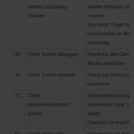
andere rückgängig
anderer Benutzer rüc
machen
machen.
Das Recht 'Objekt schr
Dokumenttyp ist ebenf
notwendig.
45
Client: Events debuggen
Events für den Client
Modus ausführen
49
Client: Events erstellen
Events für Client und 
bearbeiten
75
Client:
Dokumenten die Eige
Archivierungsstand
'archivierbar' oder 'nic
ändern
geben
Ebenfalls für
enaio® w