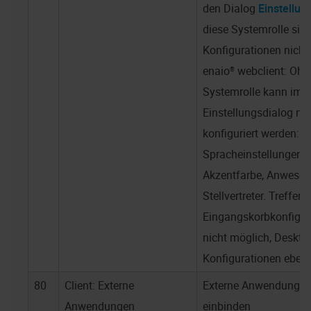
den Dialog
Einstellun
diese Systemrolle sin
Konfigurationen nicht
enaio® webclient
: Ohn
Systemrolle kann im
Einstellungsdialog nu
konfiguriert werden:
Spracheinstellungen,
Akzentfarbe, Anwesenh
Stellvertreter. Trefferl
Eingangskorbkonfigur
nicht möglich, Deskto
Konfigurationen ebenfa
80
Client: Externe
Externe Anwendungen 
Anwendungen
einbinden