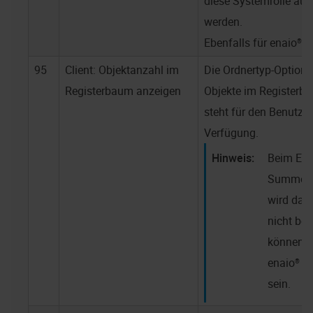
diese Systemrolle aus
werden.
Ebenfalls für
enaio® w
95
Client: Objektanzahl im
Die Ordnertyp-Option
Registerbaum anzeigen
Objekte im Registerba
steht für den Benutzer
Verfügung.
Beim Ermi
Summe de
wird das
nicht bea
können d
enaio® cl
sein.