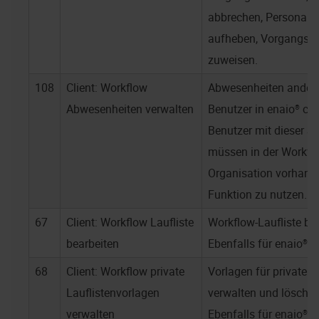
abbrechen, Personalis
aufheben, Vorgangssc
zuweisen.
108
Client: Workflow
Abwesenheiten andere
Abwesenheiten verwalten
Benutzer in
enaio® cli
Benutzer mit dieser S
müssen in der Workfl
Organisation vorhand
Funktion zu nutzen.
67
Client: Workflow Laufliste
Workflow-Laufliste be
bearbeiten
Ebenfalls für
enaio® w
68
Client: Workflow private
Vorlagen für private L
Lauflistenvorlagen
verwalten und lösche
verwalten
Ebenfalls für
enaio® w