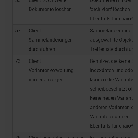
53
Client: Archivierte
Dokumente mit dem S
Dokumente löschen
'archiviert' löschen
Ebenfalls für
enaio® w
57
Client:
Sammeländerungen fü
Sammeländerungen
ausgewählte Objekte i
durchführen
Trefferliste durchführ
73
Client:
Benutzer, die keine Sc
Variantenverwaltung
Indexdaten und oder O
immer anzeigen
können die Varianten
schreibgeschützt öffn
keine neuen Varianten 
anderen Varianten den
Variante zuordnen.
Ebenfalls für
enaio® w
76
Client: Favoriten anzeigen
Für jeden Benutzer we