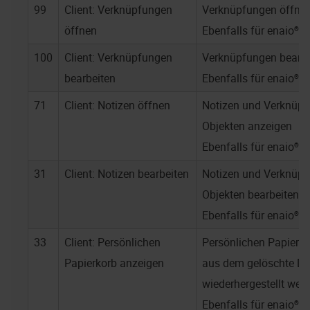
99
Client: Verknüpfungen
Verknüpfungen öffne
öffnen
Ebenfalls für
enaio® w
100
Client: Verknüpfungen
Verknüpfungen bearbe
bearbeiten
Ebenfalls für
enaio® w
71
Client: Notizen öffnen
Notizen und Verknüpf
Objekten anzeigen
Ebenfalls für
enaio® w
31
Client: Notizen bearbeiten
Notizen und Verknüpf
Objekten bearbeiten u
Ebenfalls für
enaio® w
33
Client: Persönlichen
Persönlichen Papierko
Papierkorb anzeigen
aus dem gelöschte Da
wiederhergestellt wer
Ebenfalls für
enaio® w