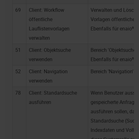
69
Client: Workflow
Verwalten und Lösche
öffentliche
Vorlagen öffentlicher 
Lauflistenvorlagen
Ebenfalls für
enaio® w
verwalten
51
Client: Objektsuche
Bereich 'Objektsuche'
verwenden
Ebenfalls für
enaio® w
52
Client: Navigation
Bereich 'Navigation' 
verwenden
78
Client: Standardsuche
Wenn Benutzer aussch
ausführen
gespeicherte Anfrage
ausführen sollen, dan
Standardsuche (Such
Indexdaten und Vollte