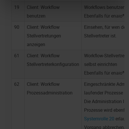
19
Client: Workflow
Workflows benutzen
benutzen
Ebenfalls für
enaio® w
90
Client: Workflow
Einsehen, für wen der
Stellvertretungen
Stellvertreter ist.
anzeigen
61
Client: Workflow
Workflow-Stellvertreter
Stellvertreterkonfiguration
selbst einrichten
Ebenfalls für
enaio® w
62
Client: Workflow
Eingeschränkte Admin
Prozessadministration
laufender Prozesse au
Die Administration la
Prozesse wird ebenfal
Systemrolle 20
erlaubt
Vorgang abbrechen, V