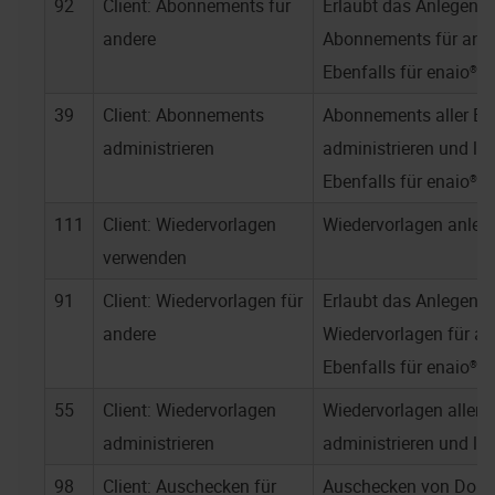
92
Client: Abonnements für
Erlaubt das Anlegen 
andere
Abonnements für ande
Ebenfalls für
enaio® w
39
Client: Abonnements
Abonnements aller Be
administrieren
administrieren und lö
Ebenfalls für
enaio® w
111
Client: Wiedervorlagen
Wiedervorlagen anleg
verwenden
91
Client: Wiedervorlagen für
Erlaubt das Anlegen 
andere
Wiedervorlagen für an
Ebenfalls für
enaio® w
55
Client: Wiedervorlagen
Wiedervorlagen aller 
administrieren
administrieren und lö
98
Client: Auschecken für
Auschecken von Dok