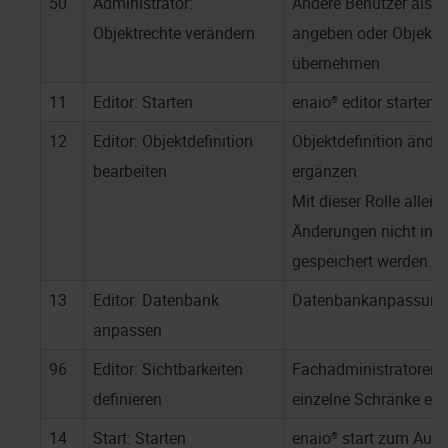
50
Administrator:
Andere Benutzer als B
Objektrechte verändern
angeben oder Objektbe
übernehmen
11
Editor: Starten
enaio® editor
starten
12
Editor: Objektdefinition
Objektdefinition ände
bearbeiten
ergänzen
Mit dieser Rolle allei
Änderungen nicht in 
gespeichert werden.
13
Editor: Datenbank
Datenbankanpassung
anpassen
96
Editor: Sichtbarkeiten
Fachadministratoren m
definieren
einzelne Schränke ein
14
Start: Starten
enaio® start
zum Ausf