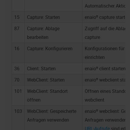
Automatischer Aktione
15
Capture: Starten
enaio® capture
starten
87
Capture: Ablage
Zugriff auf die Ablage
bearbeiten
capture
16
Capture: Konfigurieren
Konfigurationen für
en
einrichten
36
Client: Starten
enaio® client
starten
70
WebClient: Starten
enaio® webclient
start
101
WebClient: Standort
Öffnen eines Standort
öffnen
webclient
103
WebClient: Gespeicherte
enaio® webclient
: Ges
Anfragen verwenden
Anfragen verwenden
URL-Aufrufe
sind erlau