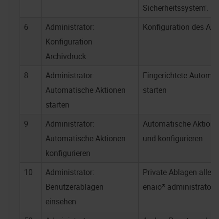
Sicherheitssystem'.
6
Administrator:
Konfiguration des Arc
Konfiguration
Archivdruck
8
Administrator:
Eingerichtete Automat
Automatische Aktionen
starten
starten
9
Administrator:
Automatische Aktionen
Automatische Aktionen
und konfigurieren
konfigurieren
10
Administrator:
Private Ablagen aller 
Benutzerablagen
enaio® administrator
e
einsehen