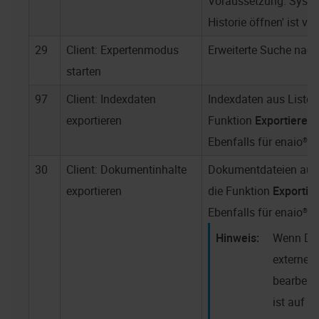
Voraussetzung: Systemr
Historie öffnen' ist v
29
Client: Expertenmodus
Erweiterte Suche nach
starten
97
Client: Indexdaten
Indexdaten aus Listen
exportieren
Funktion
Exportieren
Ebenfalls für
enaio® w
30
Client: Dokumentinhalte
Dokumentdateien aus 
exportieren
die Funktion
Exportie
Ebenfalls für
enaio® w
Wenn Do
externe
bearbeit
ist auf 