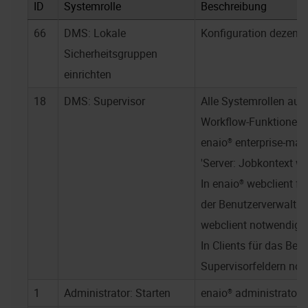
ID
Systemrolle
Beschreibung
66
DMS: Lokale
Konfiguration dezentr
Sicherheitsgruppen
einrichten
18
DMS: Supervisor
Alle Systemrollen auße
Workflow-Funktionen,
enaio® enterprise-ma
'Server: Jobkontext w
In
enaio® webclient
fü
der Benutzerverwaltu
webclient
notwendig.
In Clients für das Bea
Supervisorfeldern not
1
Administrator: Starten
enaio® administrator
s