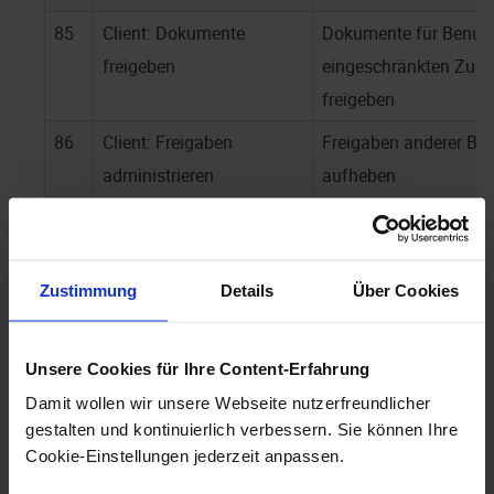
85
Client: Dokumente
Dokumente für Benutz
freigeben
eingeschränkten Zugri
freigeben
86
Client: Freigaben
Freigaben anderer Ben
administrieren
aufheben
35
Client: Inhalt als E-Mail
Objekte als Inhalt an 
versenden
Empfänger per E-Mail
die Zwischenablage l
Zustimmung
Details
Über Cookies
Ebenfalls für
enaio® w
44
Client: Eigenschaft
Eigenschaftsdialog z
Unsere Cookies für Ihre Content-Erfahrung
öffnen
anzeigen
Damit wollen wir unsere Webseite nutzerfreundlicher
gestalten und kontinuierlich verbessern. Sie können Ihre
63
Client: Objekte
Objekte verschieben, s
Cookie-Einstellungen jederzeit anpassen.
verschieben
enaio® administrator
e