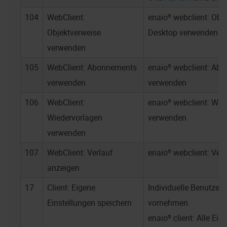
104
WebClient:
enaio® webclient
: Obj
Objektverweise
Desktop verwenden
verwenden
105
WebClient: Abonnements
enaio® webclient
: Ab
verwenden
verwenden
106
WebClient:
enaio® webclient
: Wie
Wiedervorlagen
verwenden
verwenden
107
WebClient: Verlauf
enaio® webclient
: Ver
anzeigen
17
Client: Eigene
Individuelle Benutzere
Einstellungen speichern
vornehmen.
enaio® client
: Alle Ein