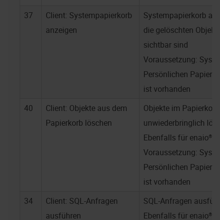
37
Client: Systempapierkorb
Systempapierkorb anz
anzeigen
die gelöschten Objekte
sichtbar sind
Voraussetzung: Systemr
Persönlichen Papierko
ist vorhanden
40
Client: Objekte aus dem
Objekte im Papierkorb
Papierkorb löschen
unwiederbringlich lös
Ebenfalls für
enaio® w
Voraussetzung: Systemr
Persönlichen Papierko
ist vorhanden
34
Client: SQL-Anfragen
SQL-Anfragen ausfüh
ausführen
Ebenfalls für
enaio® w