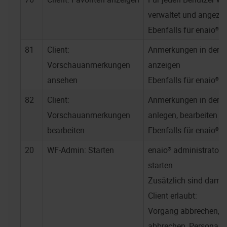
verwaltet und angezei
Ebenfalls für
enaio® w
81
Client:
Anmerkungen in der 
Vorschauanmerkungen
anzeigen
ansehen
Ebenfalls für
enaio® w
82
Client:
Anmerkungen in der 
Vorschauanmerkungen
anlegen, bearbeiten u
bearbeiten
Ebenfalls für
enaio® w
20
WF-Admin: Starten
enaio® administrator-
starten
Zusätzlich sind damit
Client erlaubt:
Vorgang abbrechen, V
abbrechen, Personalis