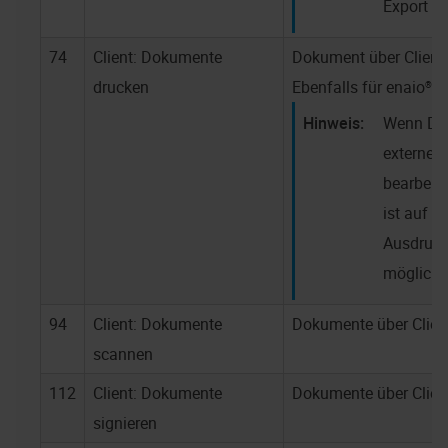
Export i
74
Client: Dokumente
Dokument über Client
drucken
Ebenfalls für
enaio® w
Wenn Do
externe
bearbeit
ist auf 
Ausdruc
möglich.
94
Client: Dokumente
Dokumente über Clien
scannen
112
Client: Dokumente
Dokumente über Client
signieren