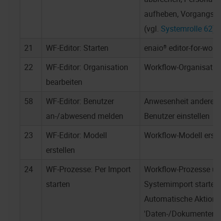
aufheben, Vorgangssc
(vgl.
Systemrolle 62
).
21
WF-Editor: Starten
enaio® editor-for-work
22
WF-Editor: Organisation
Workflow-Organisatio
bearbeiten
58
WF-Editor: Benutzer
Anwesenheit anderer 
an-/abwesend melden
Benutzer einstellen
23
WF-Editor: Modell
Workflow-Modell erste
erstellen
24
WF-Prozesse: Per Import
Workflow-Prozesse üb
starten
Systemimport starten,
Automatische Aktion
'Daten-/Dokumentenim