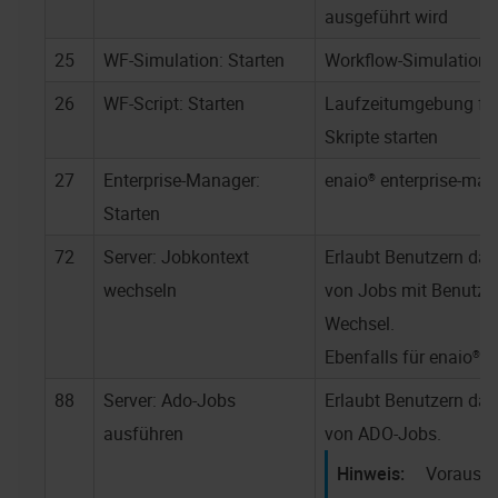
ausgeführt wird
25
WF-Simulation: Starten
Workflow-Simulation s
26
WF-Script: Starten
Laufzeitumgebung für
Skripte starten
27
Enterprise-Manager:
enaio® enterprise-ma
Starten
72
Server: Jobkontext
Erlaubt Benutzern da
wechseln
von Jobs mit Benutzer
Wechsel.
Ebenfalls für
enaio® w
88
Server: Ado-Jobs
Erlaubt Benutzern da
ausführen
von ADO-Jobs.
Vorausse