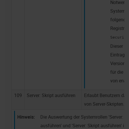
Notwendi
Systemrol
folgende
Registrie
Security
Dieser Re
Eintrag i
Version 
für die N
von
enaio
109
Server: Skript ausführen
Erlaubt Benutzern da
von Server-Skripten.
Die Auswertung der Systemrollen 'Server: A
ausführen' und 'Server: Skript ausführen' is