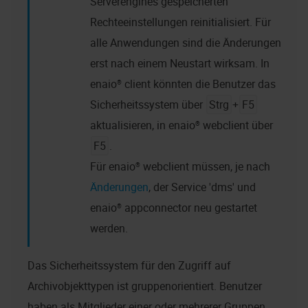
Serverengines gespeicherten
Rechteeinstellungen reinitialisiert. Für
alle Anwendungen sind die Änderungen
erst nach einem Neustart wirksam. In
enaio® client
könnten die Benutzer das
Sicherheitssystem über
Strg
+
F5
aktualisieren, in
enaio® webclient
über
F5
.
Für
enaio® webclient
müssen, je nach
Änderungen
, der Service 'dms' und
enaio® appconnector
neu gestartet
werden.
Das Sicherheitssystem für den Zugriff auf
Archivobjekttypen ist gruppenorientiert. Benutzer
haben als Mitglieder einer oder mehrerer Gruppen