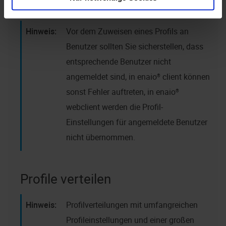
klicken.
Vor dem Zuweisen eines Profils an
Benutzer sollten Sie sicherstellen, dass
entsprechende Benutzer nicht
angemeldet sind, in
enaio® client
können
sonst Fehler auftreten, in
enaio®
webclient
werden die Profil-
Einstellungen für angemeldete Benutzer
nicht übernommen.
Profile verteilen
Profilverteilungen mit umfangreichen
Profileinstellungen und einer großen