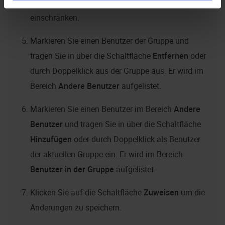
lassen. Die Liste können Sie über eine Filtertext
einschränken.
Markieren Sie einen Benutzer der Gruppe und
tragen Sie in über die Schaltfläche
Entfernen
oder
durch Doppelklick aus der Gruppe aus. Er wird im
Bereich
Andere Benutzer
aufgelistet.
Markieren Sie einen Benutzer im Bereich
Andere
Benutzer
und tragen Sie in über die Schaltfläche
Hinzufügen
oder durch Doppelklick als Benutzer
der aktuellen Gruppe ein. Er wird im Bereich
Benutzer in der Gruppe
aufgelistet.
Klicken Sie auf die Schaltfläche
Zuweisen
um die
Änderungen zu speichern.