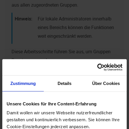
aus allen zugeordneten Gruppen.
Für lokale Administratoren innerhalb
eines Bereichs können die Funktionen
weit eingeschränkt werden.
Diese Arbeitsschritte führen Sie aus, um Gruppen
Benutzer zuzuordnen:
Öffnen Sie das Fenster
Sicherheitssystem
.
Zustimmung
Details
Über Cookies
Klicken Sie auf die Registerkarte
Gruppenverwaltung
.
Unsere Cookies für Ihre Content-Erfahrung
Damit wollen wir unsere Webseite nutzerfreundlicher
gestalten und kontinuierlich verbessern. Sie können Ihre
Cookie-Einstellungen jederzeit anpassen.