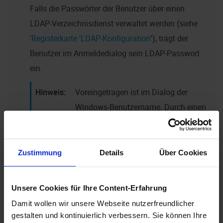
Falls die Passwörter der Benutzer über einen
LDAP-Verzeichnisdienst verwaltet werden (siehe
'
Registerkarte 'LDAP-Konfiguration'
'), trägt der
Benutzer im Anmeldedialog sein LDAP-Passwort
ein.
Voreingetragen ist im Dialog der
Windows-Benutzername. Durch einen
Eintrag im Abschnitt
der
[SYSTEM]
Datei
im Verzeichnis
des
as.cfg
\etc
Zustimmung
Details
Über Cookies
Datenverzeichnisses kann der
enaio®
-
Benutzername des letzten Benutzers
am Arbeitsplatz voreingetragen
Unsere Cookies für Ihre Content-Erfahrung
werden:
STORELASTLOGINUSER=1
Damit wollen wir unsere Webseite nutzerfreundlicher
gestalten und kontinuierlich verbessern. Sie können Ihre