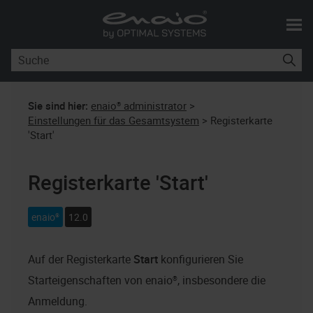
Skip To Main Content
Sie sind hier:
enaio® administrator
>
Einstellungen für das Gesamtsystem
>
Registerkarte
'Start'
Registerkarte 'Start'
enaio®
12.0
Auf der Registerkarte
Start
konfigurieren Sie
Starteigenschaften von
enaio®
, insbesondere die
Anmeldung.