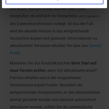
Alle
enaio®
-Komponenten können beim Start
überprüfen, ob einPatch im Verzeichnis
\etc\update
des Datenverzeichnisses vorliegt. Ist das der Fall,
wird die aktuelle Version in das entsprechende
Verzeichnis kopiert und gestartet. Informationen zu
aktualisierten Versionen erhalten Sie über das
Service
Portal
.
Markieren Sie das Kontrollkästchen
Beim Start auf
neue Version prüfen
, wenn Sie aktualisierte
enaio®
-
Patches erhalten und in die vorgesehenen
Verzeichnisse kopiert haben. Nachdem die
entsprechenden Komponenten an den Arbeitsplätzen
einmal gestartet wurden und dadurch automatisch
aktualisiert wurden, sollten Sie die automatische